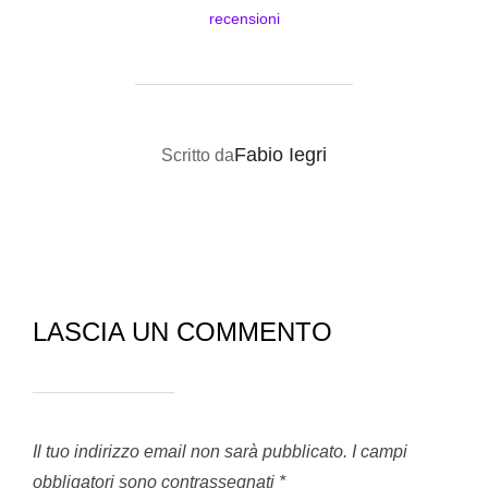
recensioni
AUTORE DELL'ARTICOLO
Fabio Iegri
Scritto da
LASCIA UN COMMENTO
Il tuo indirizzo email non sarà pubblicato.
I campi
obbligatori sono contrassegnati
*