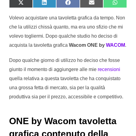
SHARE ON X (TWITTER)
SHARE ON LINKEDIN
SHARE ON FACEBOOK
SHARE ON EMAIL
SHARE O
Volevo acquistare una tavoletta grafica da tempo. Non
che la utilizzi chissà quanto, ma era uno sfizio che mi
volevo togliermi. Dopo qualche studio ho deciso di
acquista la tavoletta grafica
Wacom ONE by
WACOM
.
Dopo qualche giorno di utilizzo ho deciso che fosse
giunto il momento di aggiungere alle mie
recensioni
quella relativa a questa tavoletta che ha conquistato
una grossa fetta di mercato, sia per la qualità
produttiva sia per il prezzo, accessibile e competitivo.
ONE by Wacom tavoletta
grafica contenuto della