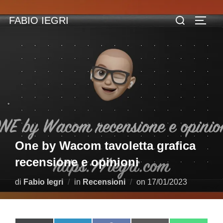
Salta
Cerca
FABIO IEGRI
al
Apri/c
per:
contenuto
One by Wacom tavoletta grafica
recensione e opinioni
Pubblicato
di
Fabio Iegri
in
Recensioni
on
17/01/2023
il