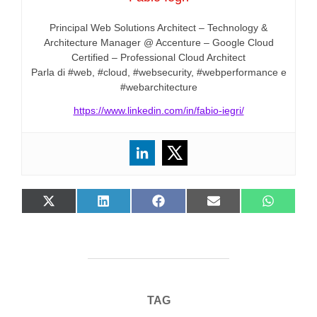
Principal Web Solutions Architect – Technology &
Architecture Manager @ Accenture – Google Cloud
Certified – Professional Cloud Architect
Parla di #web, #cloud, #websecurity, #webperformance e
#webarchitecture
https://www.linkedin.com/in/fabio-iegri/
SHARE ON X (TWITTER)
SHARE ON LINKEDIN
SHARE ON FACEBOOK
SHARE ON EMAIL
SHARE O
TAG