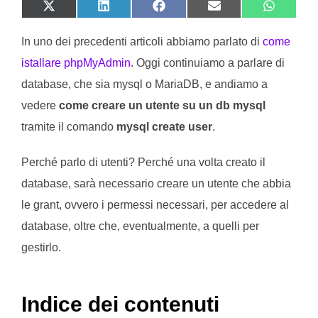
SHARE ON X (TWITTER)
SHARE ON LINKEDIN
SHARE ON FACEBOOK
SHARE ON EMAIL
SHARE O
In uno dei precedenti articoli abbiamo parlato di
come
istallare phpMyAdmin
. Oggi continuiamo a parlare di
database, che sia mysql o MariaDB, e andiamo a
vedere
come creare un utente su un db mysql
tramite il comando
mysql create user
.
Perché parlo di utenti? Perché una volta creato il
database, sarà necessario creare un utente che abbia
le grant, ovvero i permessi necessari, per accedere al
database, oltre che, eventualmente, a quelli per
gestirlo.
Indice dei contenuti