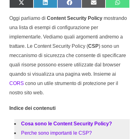
SHARE ON X (TWITTER)
SHARE ON LINKEDIN
SHARE ON FACEBOOK
SHARE ON EMAIL
SHARE O
Oggi parliamo di
Content Security Policy
mostrando
una lista di esempi di configurazione per
implementarle. Vediamo quali argomenti andremo a
trattare. Le Content Security Policy (
CSP
) sono un
meccanismo di sicurezza che consente di specificare
quali risorse possono essere utilizzate dal browser
quando si visualizza una pagina web. Insieme ai
CORS
cono un utile strumento di protezione per il
nostro sito web.
Indice dei contenuti
Cosa sono le Content Security Policy?
Perche sono importanti le CSP?