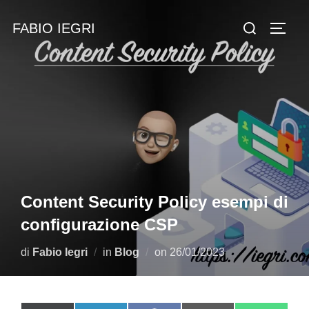
Salta
Cerca
FABIO IEGRI
al
Apri/c
per:
contenuto
Content Security Policy esempi di
configurazione CSP
Pubblicato
di
Fabio Iegri
in
Blog
on
26/01/2023
il